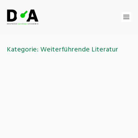
Kategorie:
Weiterführende Literatur
„Cannabis – Ein Handbuch für
Wissenschaft und Praxis“
von
Administrator
|
Okt. 25, 2022
|
Weiterführende Literatur
|
0
Empfehlenswerte Literatur zu Cannabis als
Medikament
WEITERLESEN