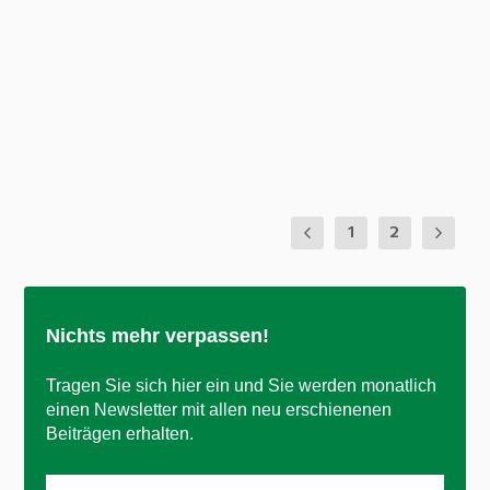
für einen trockenen Mund). Falls möglich CBD-
haltigere Sorten wählen oder zumindest die
verordnete Dosierung in kleinere...
WEITERLESEN
1
2
Nichts mehr verpassen!
Tragen Sie sich hier ein und Sie werden monatlich
einen Newsletter mit allen neu erschienenen
Beiträgen erhalten.