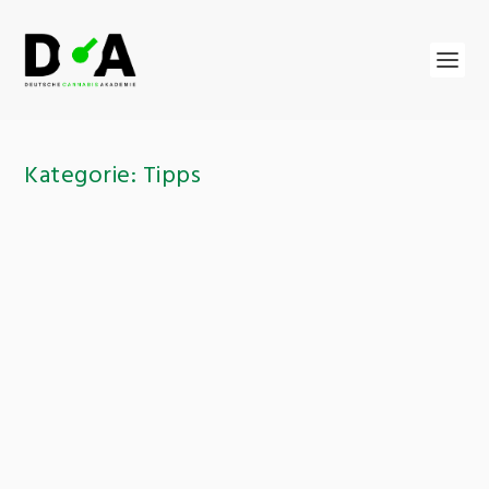
Kategorie:
Tipps
Praxisratgeber zur Cannabistherapie
bei Fibromyalgie
von
Petra Dahl
|
Feb. 20, 2025
|
Tipps
|
0
Das Fibromyalgie-Syndrom (FMS) ist eine
vielschichtige Erkrankung, bei der die Betroffenen
diffusen chronischen Schmerz verspüren, gepaart mit
sekundären Symptomen wie Schlafstörungen,
Müdigkeit undkognitiven...