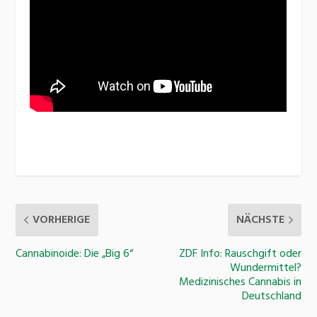
VORHERIGE
NÄCHSTE
Cannabinoide: Die „Big 6“
ZDF Info: Rauschgift oder
Wundermittel?
Medizinisches Cannabis in
Deutschland