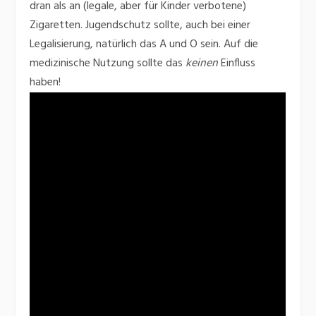
dran als an (legale, aber für Kinder verbotene)
Zigaretten. Jugendschutz sollte, auch bei einer
Legalisierung, natürlich das A und O sein. Auf die
medizinische Nutzung sollte das
keinen
Einfluss
haben!