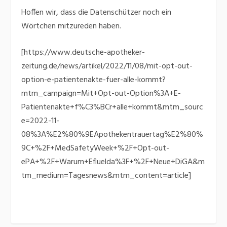
Hoffen wir, dass die Datenschützer noch ein
Wörtchen mitzureden haben.
[https://www.deutsche-apotheker-
zeitung.de/news/artikel/2022/11/08/mit-opt-out-
option-e-patientenakte-fuer-alle-kommt?
mtm_campaign=Mit+Opt-out-Option%3A+E-
Patientenakte+f%C3%BCr+alle+kommt&mtm_sourc
e=2022-11-
08%3A%E2%80%9EApothekentrauertag%E2%80%
9C+%2F+MedSafetyWeek+%2F+Opt-out-
ePA+%2F+Warum+Efluelda%3F+%2F+Neue+DiGA&m
tm_medium=Tagesnews&mtm_content=article]