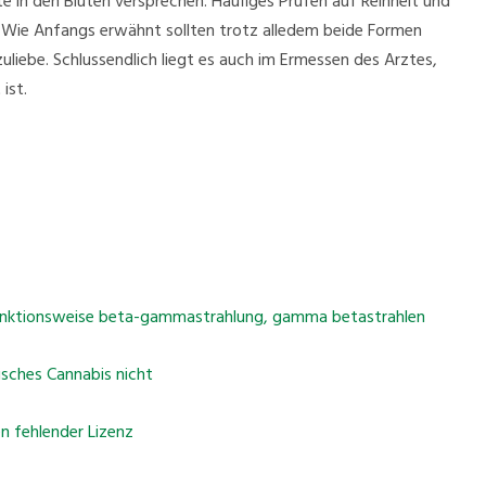
 in den Blüten versprechen. Häufiges Prüfen auf Reinheit und
 Wie Anfangs erwähnt sollten trotz alledem beide Formen
liebe. Schlussendlich liegt es auch im Ermessen des Arztes,
ist.
nktionsweise beta-gammastrahlung, gamma betastrahlen
isches Cannabis nicht
n fehlender Lizenz