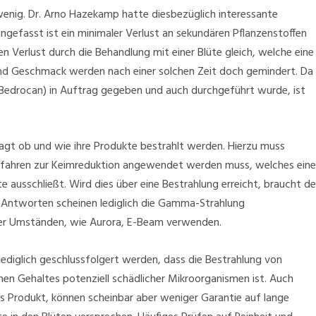
 wenig. Dr. Arno Hazekamp hatte diesbezüglich interessante
gefasst ist ein minimaler Verlust an sekundären Pflanzenstoffen
n Verlust durch die Behandlung mit einer Blüte gleich, welche eine
und Geschmack werden nach einer solchen Zeit doch gemindert. Da
Bedrocan) in Auftrag gegeben und auch durchgeführt wurde, ist
gt ob und wie ihre Produkte bestrahlt werden. Hierzu muss
rfahren zur Keimreduktion angewendet werden muss, welches ein
 ausschließt. Wird dies über eine Bestrahlung erreicht, braucht de
e Antworten scheinen lediglich die Gamma-Strahlung
ter Umständen, wie Aurora, E-Beam verwenden.
n lediglich geschlussfolgert werden, dass die Bestrahlung von
hen Gehaltes potenziell schädlicher Mikroorganismen ist. Auch
 Produkt, können scheinbar aber weniger Garantie auf lange