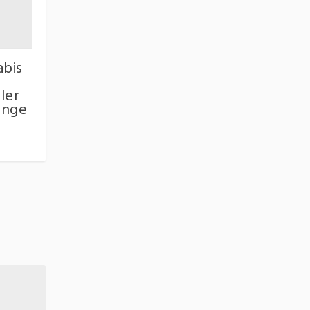
abis
ler
unge