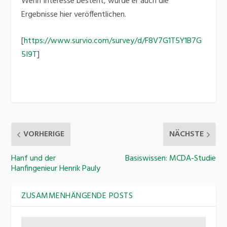
Wenn Interesse besteht, würde er auch die
Ergebnisse hier veröffentlichen.
[
https://www.survio.com/survey/d/F8V7G1T5Y1B7G
5I9T
]
VORHERIGE
NÄCHSTE
Hanf und der
Basiswissen: MCDA-Studie
Hanfingenieur Henrik Pauly
ZUSAMMENHÄNGENDE POSTS