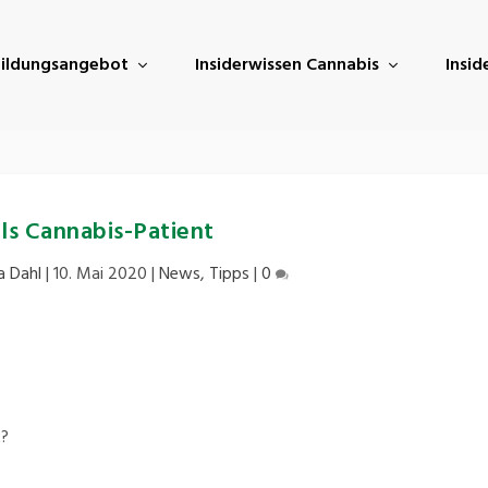
ildungsangebot
Insiderwissen Cannabis
Insi
ls Cannabis-Patient
a Dahl
|
10. Mai 2020
|
News
,
Tipps
|
0
t?