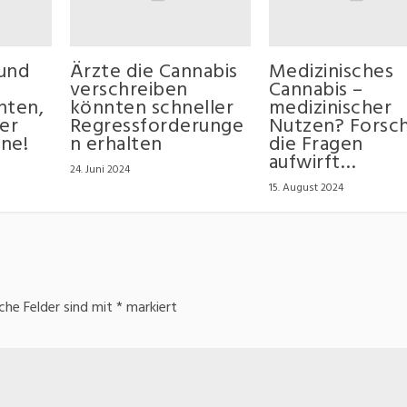
 und
Ärzte die Cannabis
Medizinisches
verschreiben
Cannabis –
nten,
könnten schneller
medizinischer
er
Regressforderunge
Nutzen? Forsc
ine!
n erhalten
die Fragen
aufwirft…
24. Juni 2024
15. August 2024
iche Felder sind mit
*
markiert