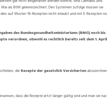
bietern gar nicht eingehalten werden konnte, sind Cannabis und
. Mai als BtM gekennzeichnet. Den Systemen zufolge müssen sie
dies auf Muster-16-Rezepten nicht erlaubt und mit E-Rezepten n
Angaben des Bundesgesundheitsministeriums (BMG) noch bis
e verordnen, obwohl es rechtlich bereits seit dem 1. April
otheken, die
Rezepte der gesetzlich Versicherten
abzurechnen
inweisen, dass die Rezepte jetzt länger gültig sind und man sie na