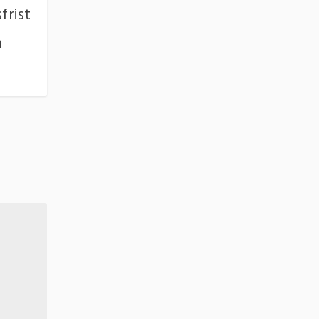
frist
n