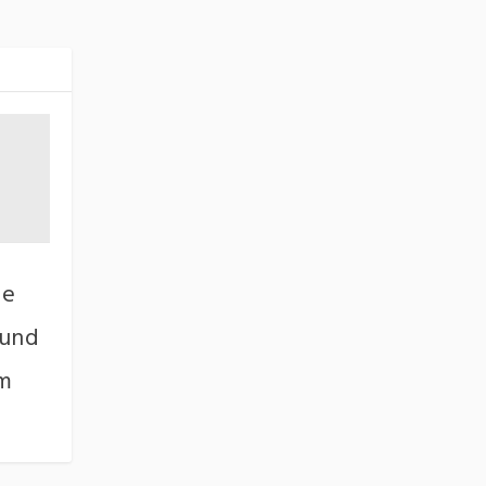
ge
 und
m