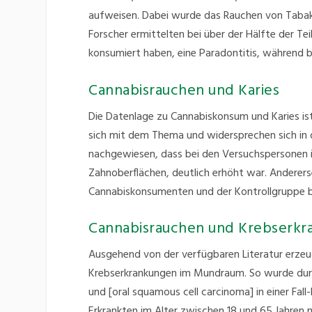
aufweisen. Dabei wurde das Rauchen von Tabak
Forscher ermittelten bei über der Hälfte der Te
konsumiert haben, eine Paradontitis, während be
Cannabisrauchen und Karies
Die Datenlage zu Cannabiskonsum und Karies ist
sich mit dem Thema und widersprechen sich in d
nachgewiesen, dass bei den Versuchspersonen in 
Zahnoberflächen, deutlich erhöht war. Anderers
Cannabiskonsumenten und der Kontrollgruppe b
Cannabisrauchen und Krebserk
Ausgehend von der verfügbaren Literatur erzeu
Krebserkrankungen im Mundraum. So wurde dur
und [oral squamous cell carcinoma] in einer Fal
Erkrankten im Alter zwischen 18 und 65 Jahren