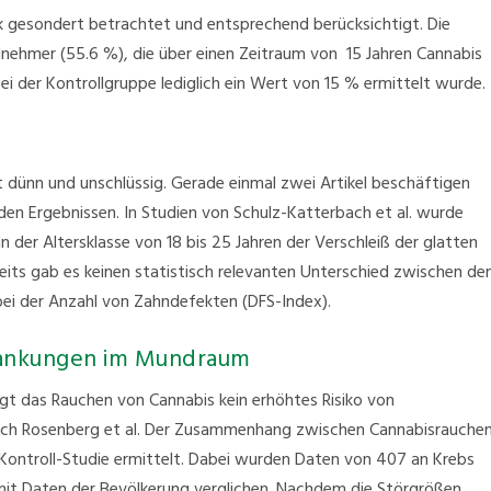
 gesondert betrachtet und entsprechend berücksichtigt. Die
ilnehmer (55.6 %), die über einen Zeitraum von 15 Jahren Cannabis
i der Kontrollgruppe lediglich ein Wert von 15 % ermittelt wurde.
 dünn und unschlüssig. Gerade einmal zwei Artikel beschäftigen
en Ergebnissen. In Studien von Schulz-Katterbach et al. wurde
der Altersklasse von 18 bis 25 Jahren der Verschleiß der glatten
eits gab es keinen statistisch relevanten Unterschied zwischen de
ei der Anzahl von Zahndefekten (DFS-Index).
rankungen im Mundraum
gt das Rauchen von Cannabis kein erhöhtes Risiko von
ch Rosenberg et al. Der Zusammenhang zwischen Cannabisrauche
l-Kontroll-Studie ermittelt. Dabei wurden Daten von 407 an Krebs
 mit Daten der Bevölkerung verglichen. Nachdem die Störgrößen