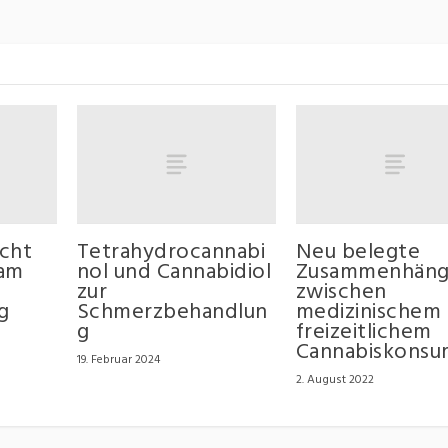
cht
Tetrahydrocannabi
Neu belegte
 am
nol und Cannabidiol
Zusammenhän
zur
zwischen
g
Schmerzbehandlun
medizinischem
g
freizeitlichem
Cannabiskonsu
19. Februar 2024
2. August 2022