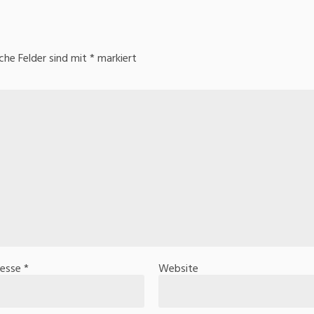
iche Felder sind mit
*
markiert
resse
*
Website