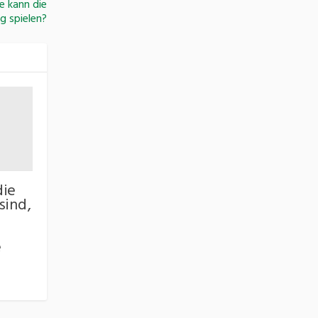
e kann die
ng spielen?
die
sind,
e