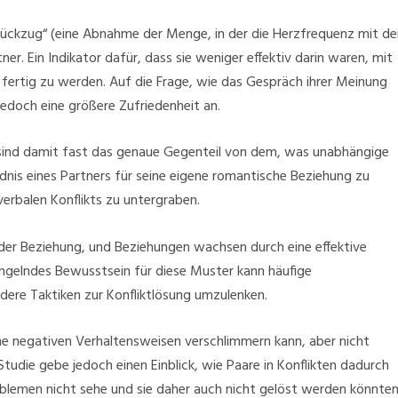
ückzug“ (eine Abnahme der Menge, in der die Herzfrequenz mit de
ner. Ein Indikator dafür, dass sie weniger effektiv darin waren, mit
fertig zu werden. Auf die Frage, wie das Gespräch ihrer Meinung
jedoch eine größere Zufriedenheit an.
sind damit fast das genaue Gegenteil von dem, was unabhängige
nis eines Partners für seine eigene romantische Beziehung zu
erbalen Konflikts zu untergraben.
jeder Beziehung, und Beziehungen wachsen durch eine effektive
ngelndes Bewusstsein für diese Muster kann häufige
ere Taktiken zur Konfliktlösung umzulenken.
he negativen Verhaltensweisen verschlimmern kann, aber nicht
Studie gebe jedoch einen Einblick, wie Paare in Konflikten dadurch
oblemen nicht sehe und sie daher auch nicht gelöst werden könnten