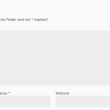
iche Felder sind mit
*
markiert
resse
*
Website